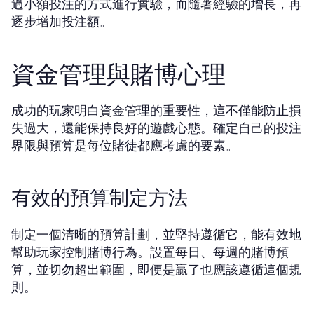
過小額投注的方式進行實驗，而隨著經驗的增長，再
逐步增加投注額。
資金管理與賭博心理
成功的玩家明白資金管理的重要性，這不僅能防止損
失過大，還能保持良好的遊戲心態。確定自己的投注
界限與預算是每位賭徒都應考慮的要素。
有效的預算制定方法
制定一個清晰的預算計劃，並堅持遵循它，能有效地
幫助玩家控制賭博行為。設置每日、每週的賭博預
算，並切勿超出範圍，即便是贏了也應該遵循這個規
則。