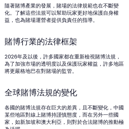
隨著賭博產業的發展，賭場的法律規範也在不斷變
化。了解這些法規可以幫助玩家更好地保護自身權
益，也為賭場運營者提供負責任的指導。
賭博行業的法律框架
2026年及以後，許多國家都在重新檢視賭博法規，
為了加強市場的透明度以及保護玩家權益，許多地區
將更嚴格地巴在對賭場的監管。
全球賭博法規的變化
各國的賭博法規存在巨大的差異，且不斷變化，中國
某些地區對線上賭博持謹慎態度，而在另外一些國
家，如新加坡和澳大利亞，則對於合法賭博的推動極