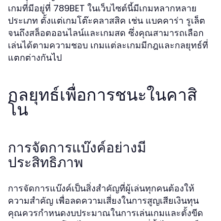
เกมที่มีอยู่ที่ 789BET ในเว็บไซต์นี้มีเกมหลากหลาย
ประเภท ตั้งแต่เกมโต๊ะคลาสสิค เช่น แบคคาร่า รูเล็ต
จนถึงสล็อตออนไลน์และเกมสด ซึ่งคุณสามารถเลือก
เล่นได้ตามความชอบ เกมแต่ละเกมมีกฎและกลยุทธ์ที่
แตกต่างกันไป
กลยุทธ์เพื่อการชนะในคาสิ
โน
การจัดการแบ๊งค์อย่างมี
ประสิทธิภาพ
การจัดการแบ๊งค์เป็นสิ่งสำคัญที่ผู้เล่นทุกคนต้องให้
ความสำคัญ เพื่อลดความเสี่ยงในการสูญเสียเงินทุน
คุณควรกำหนดงบประมาณในการเล่นเกมและตั้งขีด