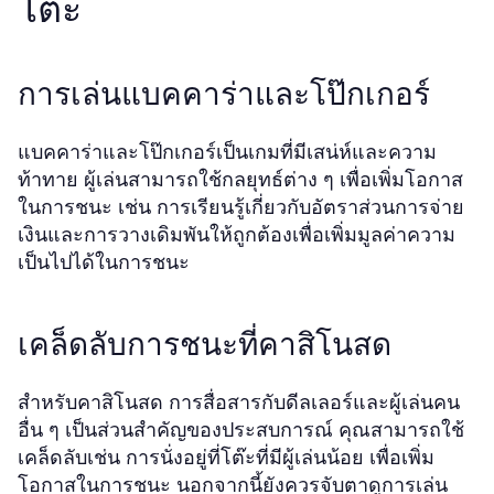
โต๊ะ
การเล่นแบคคาร่าและโป๊กเกอร์
แบคคาร่าและโป๊กเกอร์เป็นเกมที่มีเสน่ห์และความ
ท้าทาย ผู้เล่นสามารถใช้กลยุทธ์ต่าง ๆ เพื่อเพิ่มโอกาส
ในการชนะ เช่น การเรียนรู้เกี่ยวกับอัตราส่วนการจ่าย
เงินและการวางเดิมพันให้ถูกต้องเพื่อเพิ่มมูลค่าความ
เป็นไปได้ในการชนะ
เคล็ดลับการชนะที่คาสิโนสด
สำหรับคาสิโนสด การสื่อสารกับดีลเลอร์และผู้เล่นคน
อื่น ๆ เป็นส่วนสำคัญของประสบการณ์ คุณสามารถใช้
เคล็ดลับเช่น การนั่งอยู่ที่โต๊ะที่มีผู้เล่นน้อย เพื่อเพิ่ม
โอกาสในการชนะ นอกจากนี้ยังควรจับตาดูการเล่น