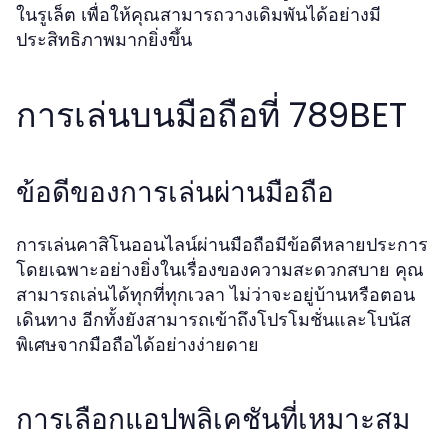
ในรูเล็ต เพื่อให้คุณสามารถวางเดิมพันได้อย่างมี
ประสิทธิภาพมากยิ่งขึ้น
การเล่นบนมือถือที่ 789BET
ข้อดีของการเล่นผ่านมือถือ
การเล่นคาสิโนออนไลน์ผ่านมือถือมีข้อดีหลายประการ
โดยเฉพาะอย่างยิ่งในเรื่องของความสะดวกสบาย คุณ
สามารถเล่นได้ทุกที่ทุกเวลา ไม่ว่าจะอยู่บ้านหรือตอน
เดินทาง อีกทั้งยังสามารถเข้าถึงโปรโมชั่นและโบนัส
พิเศษจากมือถือได้อย่างง่ายดาย
การเลือกแอปพลิเคชันที่เหมาะสม