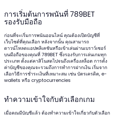
การเริ่มต้นการพนันที่ 789BET
รองรับมือถือ
ก่อนที่จะเริ่มการพนันออนไลน์ คุณต้องเปิดบัญชีที่
เว็บไซต์ที่คุณเลือก หลังจากนั้น คุณสามารถ
ดาวน์โหลดแอปพลิเคชันหรือเข้าเล่นผ่านเบราว์เซอร์
บนมือถือของคุณที่ 789BET ซึ่งรองรับการเล่นเกมทุก
ประเภท ตั้งแต่คาสิโนสดไปจนถึงเครื่องสล็อต การตั้ง
ค่าบัญชีของคุณจะรวมถึงการทำการฝากเงิน เริ่มจาก
เลือกวิธีการชำระเงินที่เหมาะสม เช่น บัตรเครดิต, e-
wallets หรือ cryptocurrencies
ทำความเข้าใจกับตัวเลือกเกม
เมื่อคุณมีบัญชีแล้ว ต้องทำความเข้าใจเกี่ยวกับตัวเลือก