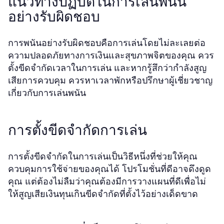
แนวทางปฏิบัติในการเล่นพนัน
อย่างรับผิดชอบ
การพนันอย่างรับผิดชอบคือการเล่นโดยไม่ละเลยต่อ
ความปลอดภัยทางการเงินและสุขภาพจิตของคุณ ควร
ตั้งขีดจำกัดเวลาในการเล่น และหากรู้สึกว่ากำลังสูญ
เสียการควบคุม ควรหาเวลาพักหรือปรึกษาผู้เชี่ยวชาญ
เกี่ยวกับการเล่นพนัน
การตั้งขีดจำกัดการเล่น
การตั้งขีดจำกัดในการเล่นเป็นวิธีหนึ่งที่ช่วยให้คุณ
ควบคุมการใช้จ่ายของคุณได้ โปรโมชั่นที่ดีอาจดึงดูด
คุณ แต่ต้องไม่ลืมว่าคุณต้องมีการวางแผนที่ดีเพื่อไม่
ให้สูญเสียเงินทุนเกินขีดจำกัดที่ตั้งไว้อย่างเด็ดขาด