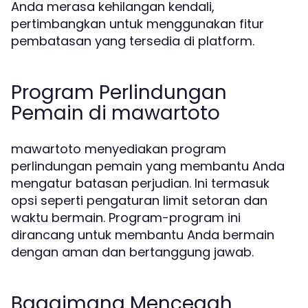
Anda merasa kehilangan kendali,
pertimbangkan untuk menggunakan fitur
pembatasan yang tersedia di platform.
Program Perlindungan
Pemain di mawartoto
mawartoto menyediakan program
perlindungan pemain yang membantu Anda
mengatur batasan perjudian. Ini termasuk
opsi seperti pengaturan limit setoran dan
waktu bermain. Program-program ini
dirancang untuk membantu Anda bermain
dengan aman dan bertanggung jawab.
Bagaimana Mencegah