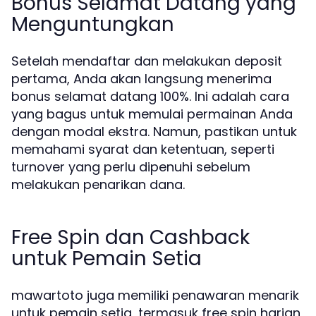
Bonus Selamat Datang yang
Menguntungkan
Setelah mendaftar dan melakukan deposit
pertama, Anda akan langsung menerima
bonus selamat datang 100%. Ini adalah cara
yang bagus untuk memulai permainan Anda
dengan modal ekstra. Namun, pastikan untuk
memahami syarat dan ketentuan, seperti
turnover yang perlu dipenuhi sebelum
melakukan penarikan dana.
Free Spin dan Cashback
untuk Pemain Setia
mawartoto juga memiliki penawaran menarik
untuk pemain setia, termasuk free spin harian