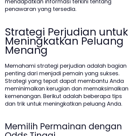
mendapatkan informasi terkini tentang
penawaran yang tersedia.
Strategi Perjudian untuk
Meningkatkan Peluang
Menang
Memahami strategi perjudian adalah bagian
penting dari menjadi pemain yang sukses.
Strategi yang tepat dapat membantu Anda
meminimalkan kerugian dan memaksimalkan
kemenangan. Berikut adalah beberapa tips
dan trik untuk meningkatkan peluang Anda.
Memilih Permainan dengan
Odds Tinggi