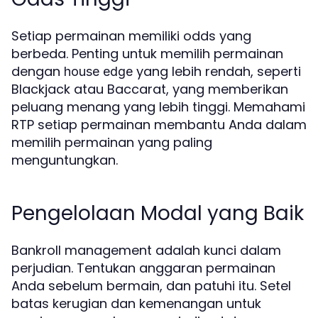
Setiap permainan memiliki odds yang
berbeda. Penting untuk memilih permainan
dengan
yang lebih rendah, seperti
house edge
Blackjack atau Baccarat, yang memberikan
peluang menang yang lebih tinggi. Memahami
RTP setiap permainan membantu Anda dalam
memilih permainan yang paling
menguntungkan.
Pengelolaan Modal yang Baik
Bankroll management adalah kunci dalam
perjudian. Tentukan anggaran permainan
Anda sebelum bermain, dan patuhi itu. Setel
batas kerugian dan kemenangan untuk