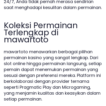
24/7, Anda tidak pernah merasa sendirian
saat menghadapi kesulitan dalam permainan.
Koleksi Permainan
Terlengkap di
mawartoto
mawartoto menawarkan berbagai pilihan
permainan kasino yang sangat lengkap. Dari
slot online hingga permainan langsung, setiap
pemain dapat menemukan permainan yang
sesuai dengan preferensi mereka. Platform ini
berkolaborasi dengan provider ternama
seperti Pragmatic Play dan Microgaming,
yang menjamin kualitas dan keasyikan dalam
setiap permainan.