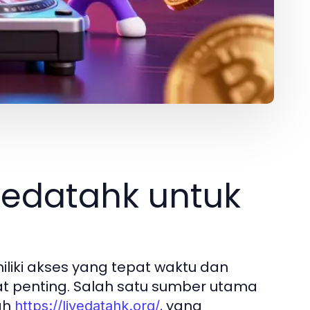
vedatahk untuk
liki akses yang tepat waktu dan
t penting. Salah satu sumber utama
ah
, yang
https://livedatahk.org/