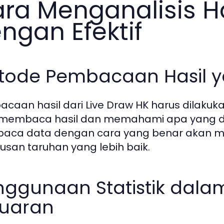
ra Menganalisis Ha
ngan Efektif
tode Pembacaan Hasil y
caan hasil dari Live Draw HK harus dilaku
 membaca hasil dan memahami apa yang d
aca data dengan cara yang benar akan
usan taruhan yang lebih baik.
nggunaan Statistik dala
luaran