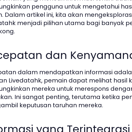
gkinkan pengguna untuk mengetahui hasi
en. Dalam artikel ini, kita akan mengeksplo
atahk menjadi pilihan utama bagi banyak pe
kong.
cepatan dan Kenyamanan
atan dalam mendapatkan informasi adalah
n Livedatahk, pemain dapat melihat hasil k
ngkinkan mereka untuk merespons dengan
ukan. Ini sangat penting, terutama ketika p
ambil keputusan taruhan mereka.
formasi yang Terintegras