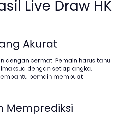
sil Live Draw HK
ang Akurat
kan dengan cermat. Pemain harus tahu
imaksud dengan setiap angka.
 membantu pemain membuat
m Memprediksi