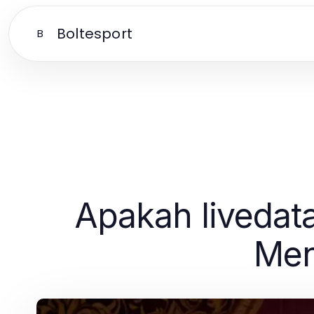
Boltesport
B
Apakah liveda
Men