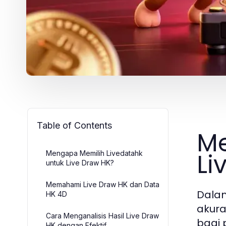
Table of Contents
Me
Li
Mengapa Memilih Livedatahk
untuk Live Draw HK?
Memahami Live Draw HK dan Data
Dalam
HK 4D
akura
Cara Menganalisis Hasil Live Draw
bagi 
HK dengan Efektif