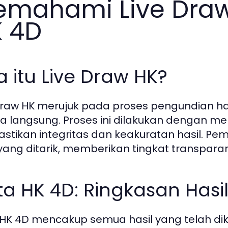
mahami Live Draw
 4D
 itu Live Draw HK?
Draw HK merujuk pada proses pengundian has
a langsung. Proses ini dilakukan dengan m
tikan integritas dan keakuratan hasil. Pe
 yang ditarik, memberikan tingkat transpara
a HK 4D: Ringkasan Hasi
HK 4D mencakup semua hasil yang telah d