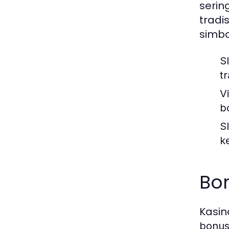
serin
tradis
simbo
Sl
tr
V
b
S
k
Bon
Kasin
bonus