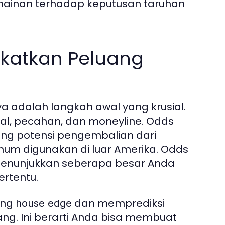
mainan terhadap keputusan taruhan
katkan Peluang
a adalah langkah awal yang krusial.
mal, pecahan, dan moneyline. Odds
ng potensi pengembalian dari
um digunakan di luar Amerika. Odds
menunjukkan seberapa besar Anda
rtentu.
ung
dan memprediksi
house edge
g. Ini berarti Anda bisa membuat