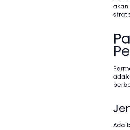
akan 
strat
Pa
Pe
Perma
adala
berba
Je
Ada be