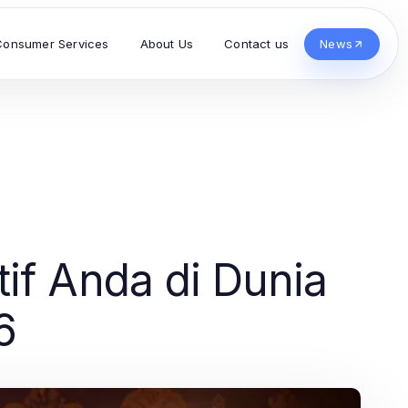
Consumer Services
About Us
Contact us
News
if Anda di Dunia
6