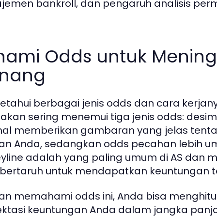
emen bankroll, dan pengaruh analisis per
hami Odds untuk Mening
nang
tahui berbagai jenis odds dan cara kerjany
akan sering menemui tiga jenis odds: desi
al memberikan gambaran yang jelas tenta
an Anda, sedangkan odds pecahan lebih um
line adalah yang paling umum di AS dan 
 bertaruh untuk mendapatkan keuntungan te
an memahami odds ini, Anda bisa menghit
ktasi keuntungan Anda dalam jangka panjan