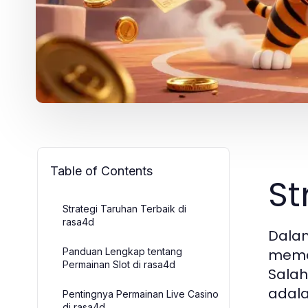
Table of Contents
St
Strategi Taruhan Terbaik di
rasa4d
Dalam
Panduan Lengkap tentang
mema
Permainan Slot di rasa4d
Sala
adal
Pentingnya Permainan Live Casino
di rasa4d