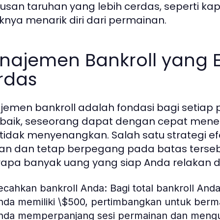
usan taruhan yang lebih cerdas, seperti ka
knya menarik diri dari permainan.
ajemen Bankroll yang Ef
rdas
emen bankroll adalah fondasi bagi setiap
baik, seseorang dapat dengan cepat mene
tidak menyenangkan. Salah satu strategi e
an dan tetap berpegang pada batas terseb
apa banyak uang yang siap Anda relakan d
ecahkan bankroll Anda
: Bagi total bankroll Anda
nda memiliki \$500, pertimbangkan untuk berma
nda memperpanjang sesi permainan dan mengur