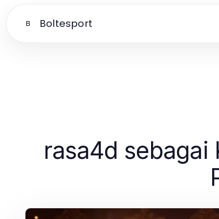
Boltesport
B
rasa4d sebagai 