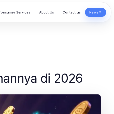
Consumer Services
About Us
Contact us
News
ahannya di 2026