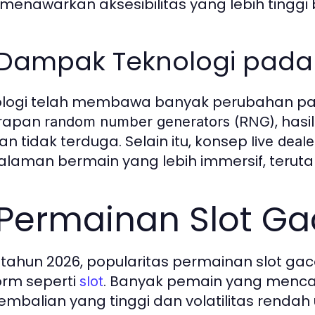
menawarkan aksesibilitas yang lebih tinggi
3 Dampak Teknologi pada
logi telah membawa banyak perubahan pa
rapan
, has
random number generators (RNG)
dan tidak terduga. Selain itu, konsep
live deale
laman bermain yang lebih immersif, terutam
 Permainan Slot Ga
tahun 2026, popularitas permainan slot gac
orm seperti
. Banyak pemain yang mencar
slot
mbalian yang tinggi dan volatilitas rend