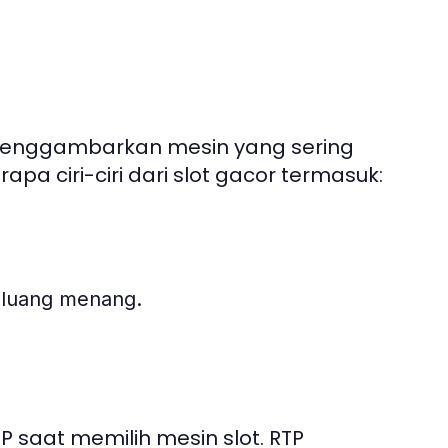
k menggambarkan mesin yang sering
ciri-ciri dari slot gacor termasuk:
eluang menang.
saat memilih mesin slot. RTP