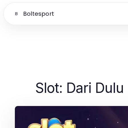
Boltesport
B
Slot: Dari Dul