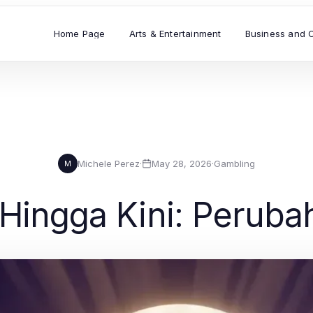
Home Page
Arts & Entertainment
Business and 
Michele Perez
·
May 28, 2026
·
Gambling
M
u Hingga Kini: Perub