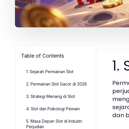
Table of Contents
1.
1. Sejarah Permainan Slot
Perma
2. Permainan Slot Gacor di 2026
perju
3. Strategi Menang di Slot
menga
sejar
4. Slot dan Psikologi Pemain
dan 
5. Masa Depan Slot di Industri
Perjudian