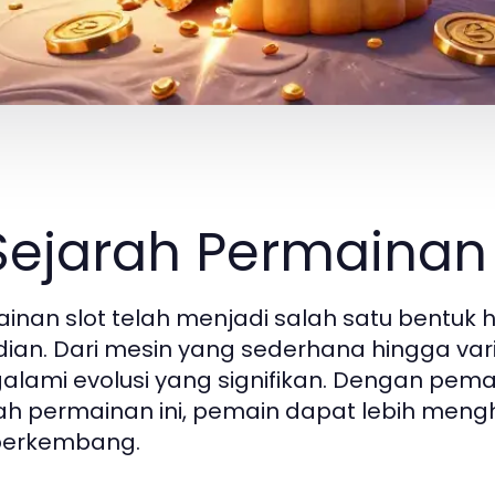
 Sejarah Permainan 
inan slot telah menjadi salah satu bentuk 
dian. Dari mesin yang sederhana hingga vari
lami evolusi yang signifikan. Dengan pem
ah permainan ini, pemain dapat lebih meng
berkembang.