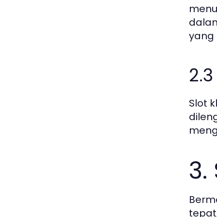
menun
dalam
yang 
2.3
Slot 
dilen
menge
3.
Berma
tepat