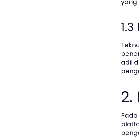
yang 
1.
Tekno
pene
adil 
penga
2.
Pada 
platf
penge